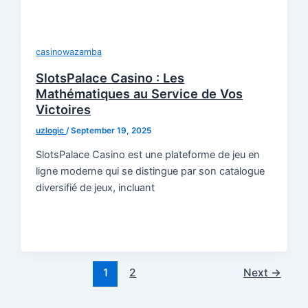
casinowazamba
SlotsPalace Casino : Les
Mathématiques au Service de Vos
Victoires
uzlogic
/
September 19, 2025
SlotsPalace Casino est une plateforme de jeu en
ligne moderne qui se distingue par son catalogue
diversifié de jeux, incluant
1
2
Next
→