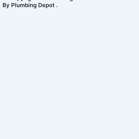
By Plumbing Depot .