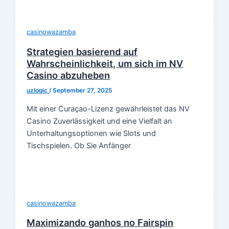
casinowazamba
Strategien basierend auf
Wahrscheinlichkeit, um sich im NV
Casino abzuheben
uzlogic
/
September 27, 2025
Mit einer Curaçao-Lizenz gewährleistet das NV
Casino Zuverlässigkeit und eine Vielfalt an
Unterhaltungsoptionen wie Slots und
Tischspielen. Ob Sie Anfänger
casinowazamba
Maximizando ganhos no Fairspin