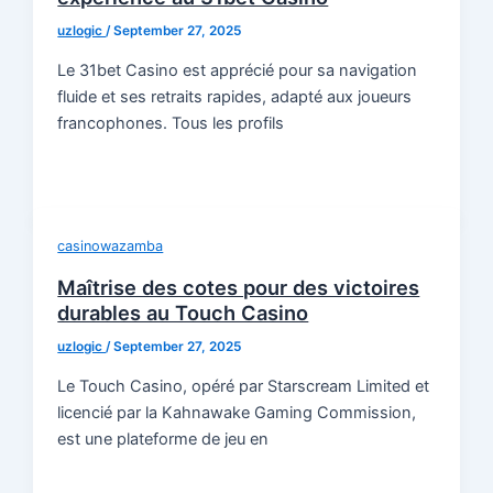
uzlogic
/
September 27, 2025
Le 31bet Casino est apprécié pour sa navigation
fluide et ses retraits rapides, adapté aux joueurs
francophones. Tous les profils
casinowazamba
Maîtrise des cotes pour des victoires
durables au Touch Casino
uzlogic
/
September 27, 2025
Le Touch Casino, opéré par Starscream Limited et
licencié par la Kahnawake Gaming Commission,
est une plateforme de jeu en