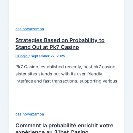
casinowazamba
Strategies Based on Probability to
Stand Out at Pk7 Casino
uzlogic
/
September 27, 2025
Pk7 Casino, established recently, best pk7 casino
sister sites stands out with its user-friendly
interface and fast transactions, supporting various
casinowazamba
Comment la probabilité enrichit votre
expérience au 31bet Casino