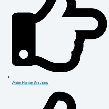
Water Heater Services