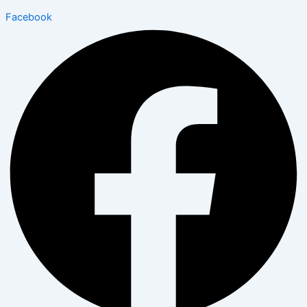
Facebook