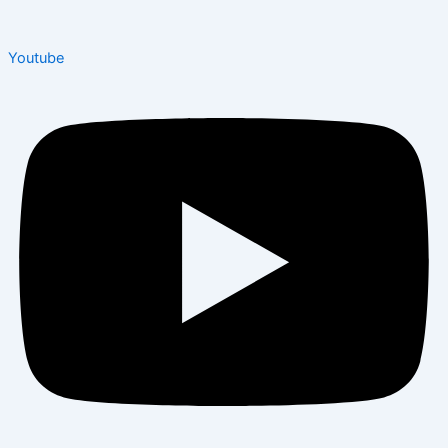
Youtube